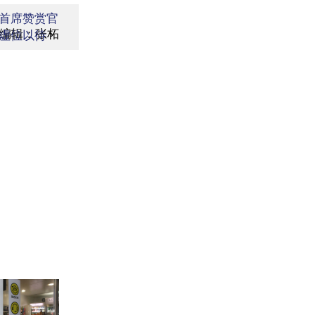
首席赞赏官
编辑：张柘
虚位以待