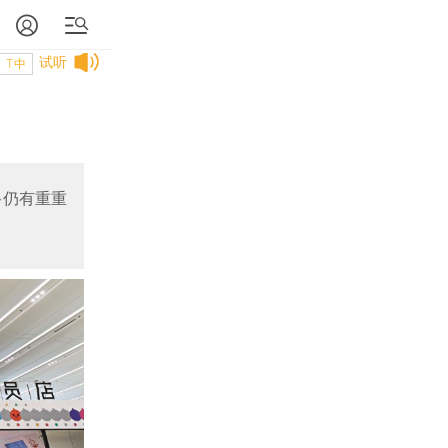
试听
T中
路仍有重重