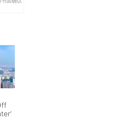
得书面确认
ff
nter’