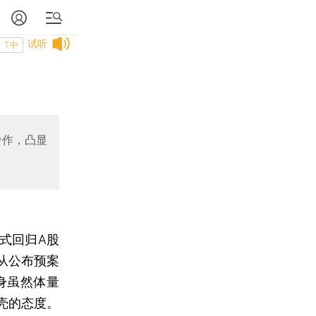
试听
T中
炒作，凸显
式回归A股
从公布预案
身虽然体量
壳的态度。