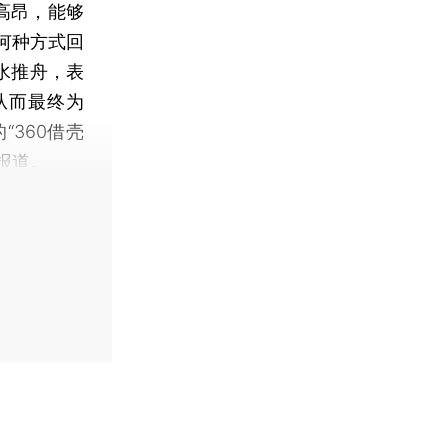
高昂，能够
何种方式回
水推舟，表
从而最终为
“360借壳
报道。
】