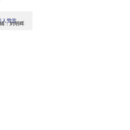
1
人赞赏
辑：刘明晖