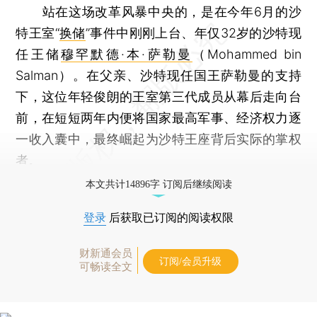
站在这场改革风暴中央的，是在今年6月的沙
特王室“
换储
”事件中刚刚上台、年仅32岁的沙特现
任王储
穆罕默德·本·萨勒曼
（Mohammed bin
Salman）。在父亲、沙特现任国王萨勒曼的支持
下，这位年轻俊朗的王室第三代成员从幕后走向台
前，在短短两年内便将国家最高军事、经济权力逐
一收入囊中，最终崛起为沙特王座背后实际的掌权
者。
本文共计14896字 订阅后继续阅读
登录
后获取已订阅的阅读权限
财新通会员
订阅/会员升级
可畅读全文