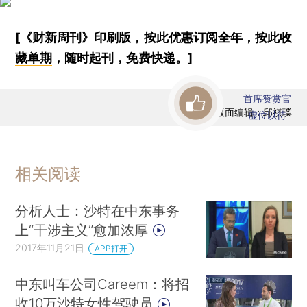
[《财新周刊》印刷版，
按此优惠订阅全年
，
按此收
藏单期
，随时起刊，免费快递。]
首席赞赏官
版面编辑：邱祺璞
虚位以待
相关阅读
分析人士：沙特在中东事务
上“干涉主义”愈加浓厚
2017年11月21日
APP打开
中东叫车公司Careem：将招
收10万沙特女性驾驶员