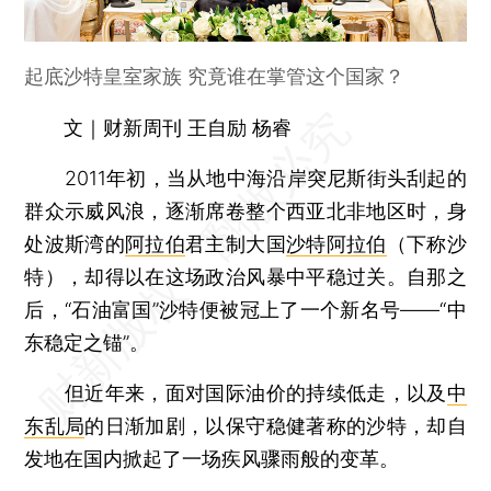
起底沙特皇室家族 究竟谁在掌管这个国家？
文｜财新周刊 王自励 杨睿
2011年初，当从地中海沿岸突尼斯街头刮起的
群众示威风浪，逐渐席卷整个西亚北非地区时，身
处波斯湾的
阿拉伯
君主制大国
沙特阿拉伯
（下称沙
特），却得以在这场政治风暴中平稳过关。自那之
后，“石油富国”沙特便被冠上了一个新名号——“中
东稳定之锚”。
但近年来，面对国际油价的持续低走，以及
中
东乱局
的日渐加剧，以保守稳健著称的沙特，却自
发地在国内掀起了一场疾风骤雨般的变革。