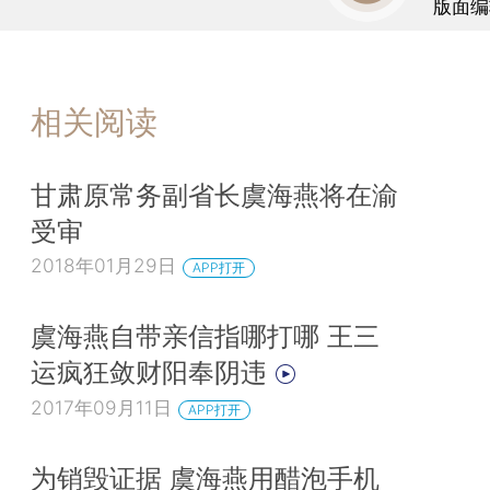
版面编
相关阅读
甘肃原常务副省长虞海燕将在渝
受审
2018年01月29日
APP打开
虞海燕自带亲信指哪打哪 王三
运疯狂敛财阳奉阴违
2017年09月11日
APP打开
为销毁证据 虞海燕用醋泡手机