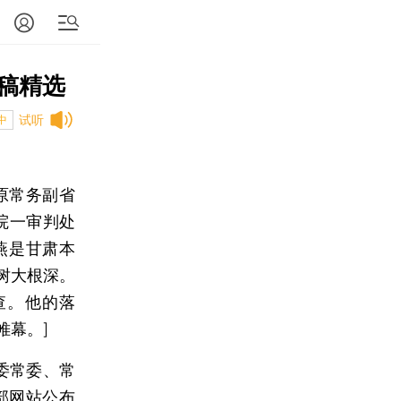
稿精选
试听
中
、原常务副省
院一审判处
燕是甘肃本
树大根深。
调查。他的落
帷幕。]
委常委、常
部网站公布