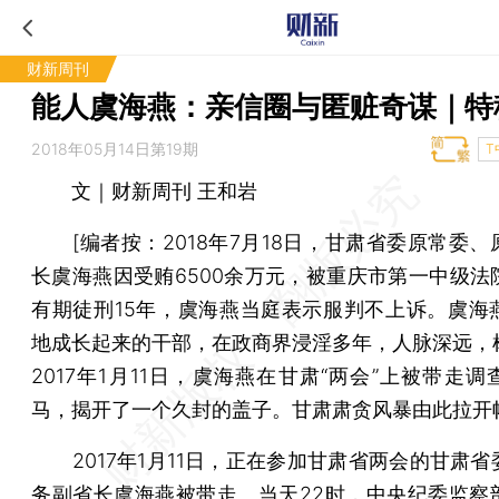
财新周刊
能人虞海燕：亲信圈与匿赃奇谋｜特
2018年05月14日第19期
T
文｜财新周刊 王和岩
[
编者按：
2018年7月18日，甘肃省委原常委
长虞海燕因受贿6500余万元，被重庆市第一中级法
有期徒刑15年，虞海燕当庭表示服判不上诉。虞海
地成长起来的干部，在政商界浸淫多年，人脉深远，
2017年1月11日，虞海燕在甘肃“两会”上被带走
马，揭开了一个久封的盖子。甘肃肃贪风暴由此拉开
2017年1月11日，正在参加甘肃省两会的甘肃省
务副省长虞海燕被带走。当天22时，中央纪委监察