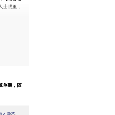
人士眼里，
藏单期
，随
5
人赞赏