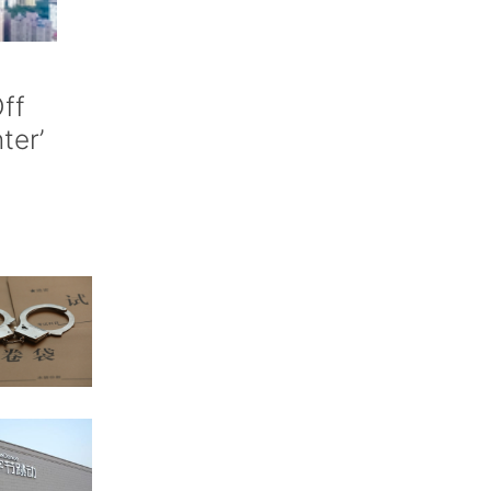
ff
nter’