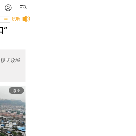
试听
T中
口”
”模式攻城
原图