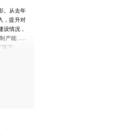
影。从去年
入，提升对
建设情况，
制产能……
”落下。
】