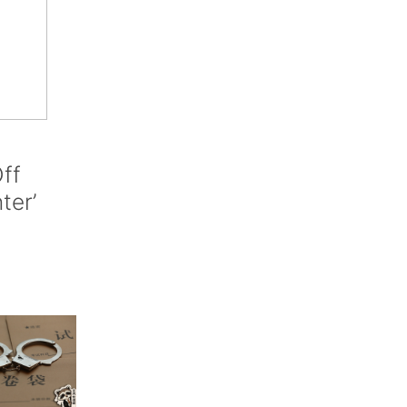
ff
nter’