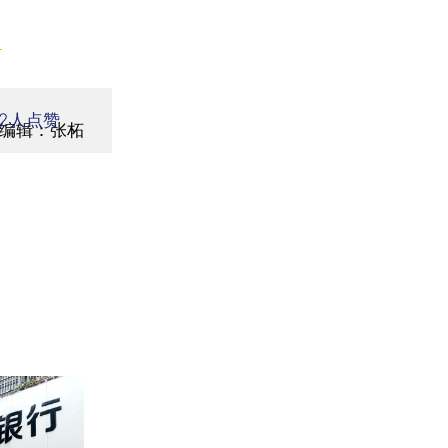
】
2
人点赞
编辑：张柘