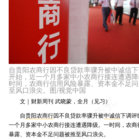
自贵阳农商行因不良贷款率骤升被中诚信下
开始，近一个月多家中小农商行接连遭遇降
时间，农商行信用风险暴露、资本金不足问
至风口浪尖。图/视觉中国
文｜财新周刊 武晓蒙，全月（见习）
自
贵阳农商行
因不良贷款率骤升被
中诚信
下调评
一个月多家中小农商行接连遭遇降级。一时间，农商
暴露、资本金不足问题被推至风口浪尖。