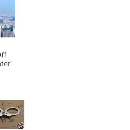
ff
nter’