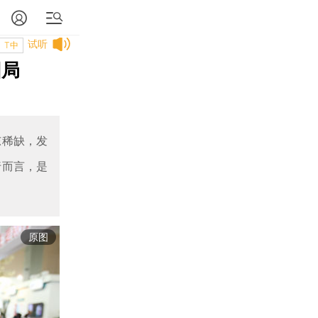
试听
T中
困局
东稀缺，发
行而言，是
原图