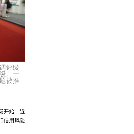
调评级
级。一
题被推
级开始，近
行信用风险