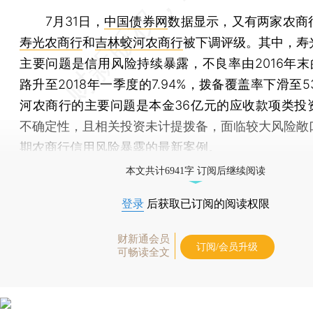
7月31日，
中国债券网
数据显示，又有两家农商
寿光农商行
和
吉林蛟河农商行
被下调评级。其中，寿
主要问题是信用风险持续暴露，不良率由2016年末的
路升至2018年一季度的7.94%，拨备覆盖率下滑至53
河农商行的主要问题是本金36亿元的应收款项类投
不确定性，且相关投资未计提拨备，面临较大风险敞
期农商行信用风险暴露的最新案例。
本文共计6941字 订阅后继续阅读
登录
后获取已订阅的阅读权限
财新通会员
订阅/会员升级
可畅读全文