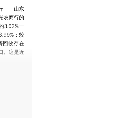
行——
山东
光农商行的
3.62%一
.99%；蛟
资回收存在
口。这是近