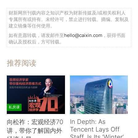
财新网所刊载内容之知识产权为财新传媒及/或相关权利人
专属所有或持有。未经许可，禁止进行转载、摘编、复制及
建立镜像等任何使用。
如有意愿转载，请发邮件至
hello@caixin.com
，获得书面
确认及授权后，方可转载。
推荐阅读
私房课
In Depth: As
向松祚：宏观经济70
Tencent Lays Off
讲，带你了解国内外
Staff, Is Its ‘Winter’