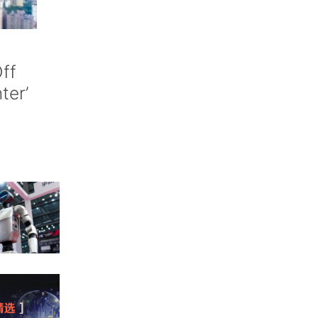
ff
nter’