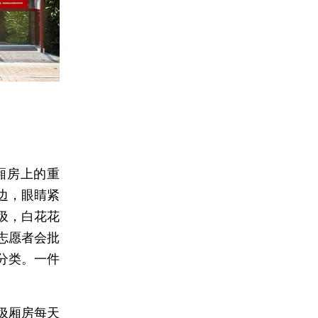
厢房上的重
边，眼睛紧
圾，白花花
志愿者会批
分类。一件
圾厢房每天