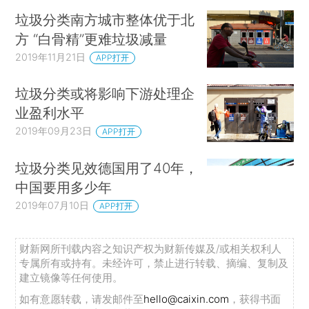
垃圾分类南方城市整体优于北
方 “白骨精”更难垃圾减量
2019年11月21日
APP打开
垃圾分类或将影响下游处理企
业盈利水平
2019年09月23日
APP打开
垃圾分类见效德国用了40年，
中国要用多少年
2019年07月10日
APP打开
财新网所刊载内容之知识产权为财新传媒及/或相关权利人
专属所有或持有。未经许可，禁止进行转载、摘编、复制及
建立镜像等任何使用。
如有意愿转载，请发邮件至
hello@caixin.com
，获得书面