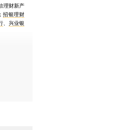
款理财新产
；
招银理财
行
、
兴业银
】