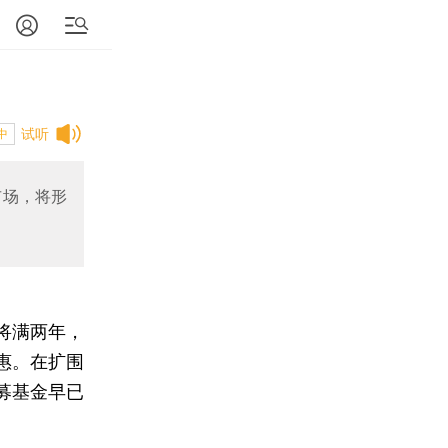
试听
中
市场，将形
将满两年，
惠。在扩围
募基金早已