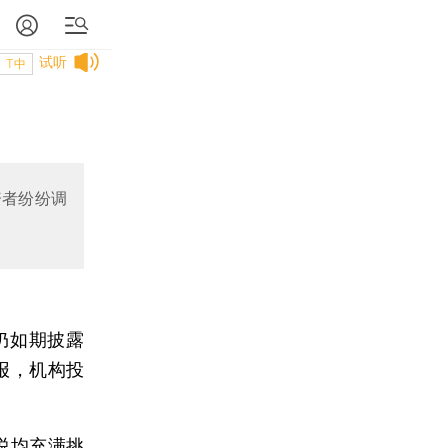
试听
T中
资者纷纷调
仍如期披露
报，机构投
说均充满挑