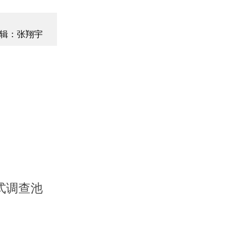
辑：张翔宇
式调查池