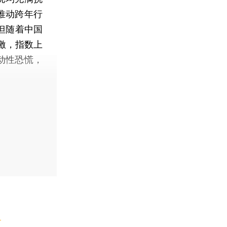
推动跨年行
但随着中国
激，指数上
动性恐慌，
】