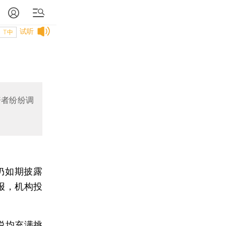
试听
T中
资者纷纷调
仍如期披露
报，机构投
说均充满挑