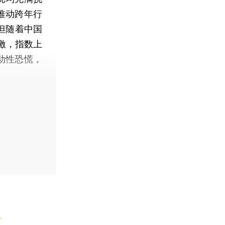
推动跨年行
但随着中国
激，指数上
动性恐慌，
】