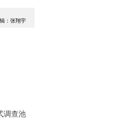
辑：张翔宇
式调查池