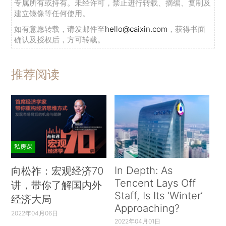
专属所有或持有。未经许可，禁止进行转载、摘编、复制及
建立镜像等任何使用。
如有意愿转载，请发邮件至
hello@caixin.com
，获得书面
确认及授权后，方可转载。
推荐阅读
私房课
In Depth: As
向松祚：宏观经济70
Tencent Lays Off
讲，带你了解国内外
Staff, Is Its ‘Winter’
经济大局
Approaching?
2022年04月06日
2022年04月01日