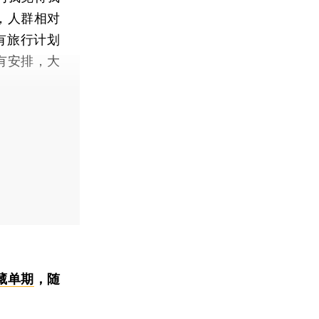
，人群相对
有旅行计划
有安排，大
藏单期
，随