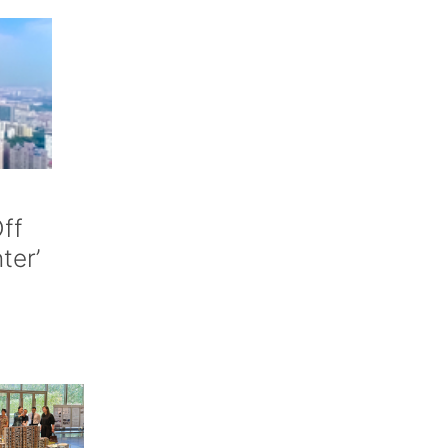
ff
nter’