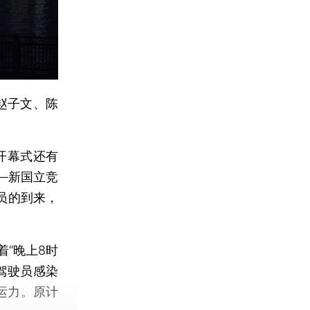
赵子文、陈
开幕式还有
—新国立竞
员的到来，
“晚上8时
驾驶员感染
运力。原计