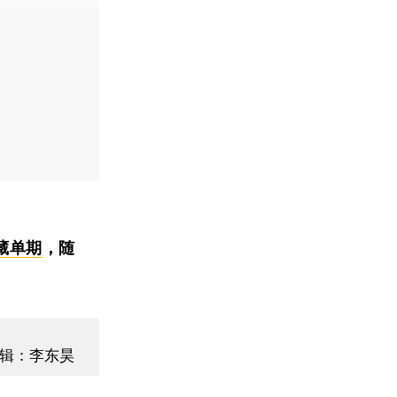
藏单期
，随
辑：李东昊