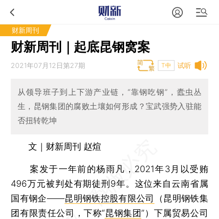
财新周刊
财新周刊｜起底昆钢窝案
2021年07月12日第27期
试听
T中
从领导班子到上下游产业链，“靠钢吃钢”，蠹虫丛
生，昆钢集团的腐败土壤如何形成？宝武强势入驻能
否扭转乾坤
文｜财新周刊 赵煊
案发于一年前的杨雨凡，2021年3月以受贿
496万元被判处有期徒刑9年。这位来自云南省属
国有钢企——
昆明钢铁控股有限公司
（昆明钢铁集
团有限责任公司，下称“
昆钢集团
”）下属贸易公司