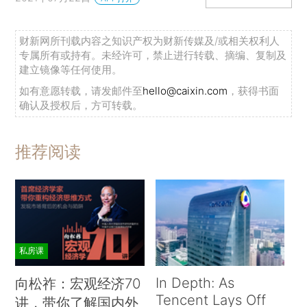
财新网所刊载内容之知识产权为财新传媒及/或相关权利人
专属所有或持有。未经许可，禁止进行转载、摘编、复制及
建立镜像等任何使用。
如有意愿转载，请发邮件至
hello@caixin.com
，获得书面
确认及授权后，方可转载。
推荐阅读
私房课
In Depth: As
向松祚：宏观经济70
Tencent Lays Off
讲，带你了解国内外