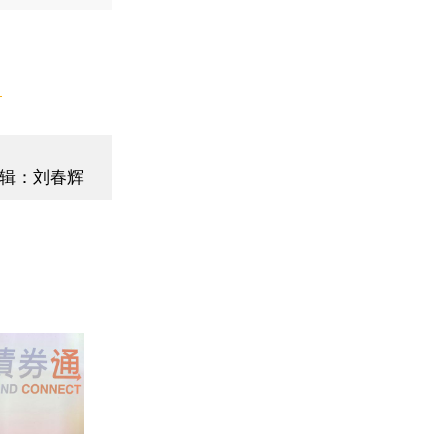
】
辑：刘春辉