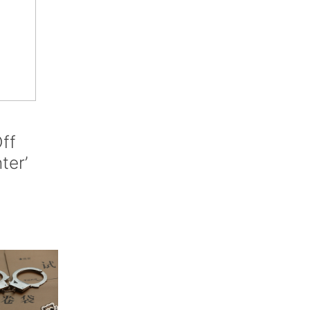
ff
nter’