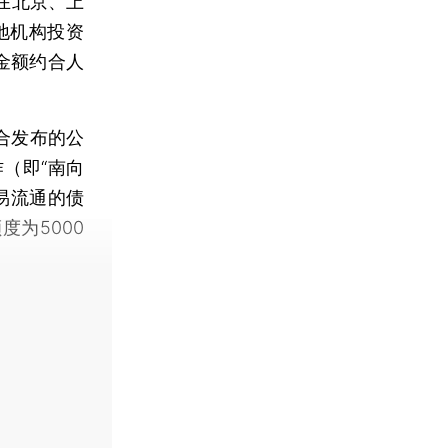
在北京、上
地机构投资
金额约合人
合发布的公
（即“南向
易流通的债
为5000