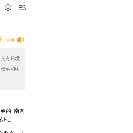
试听
中
，具有跨境
币债券和中
券的“南向
落地。