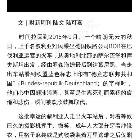
文｜财新周刊 陆文 陆可嘉
时间拉回到2015年9月。一个晴朗无云的秋
日，上千名叙利亚难民乘坐德国铁路公司BOB在巴
伐利亚运营的火车，从奥地利北部的萨尔茨堡和库
夫斯坦出发，经由罗森海姆最后到达慕尼黑。当走
出车站看到欧盟蓝色标志上印有“德意志联邦共和
国”（Bundes-republik Deutschland）的字样时，
他们心中因颠沛流离，甚至是生离死别而累积的疲
倦和悲伤，瞬间被欢欣鼓舞取代。
这批幸运的叙利亚人走出火车站后，对着等候
已久的摄影机挥手、微笑。成年人大部分穿着冲锋
衣，用格子麻袋或是购物袋装着万里逃难之后仅剩