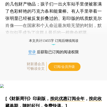
的几包财产物品；孩子们一出火车站手里便被塞满
了色彩鲜艳的巧克力条和能量棒。有人手里举着一
张明显已经被反复折叠过的、彩印版的纸质默克尔
肖像——在国家和个人命运最灰暗无望的时刻，默
克尔似乎成为了这群人最后的一根救命稻草。
本文共计13455字 订阅后继续阅读
登录
后获取已订阅的阅读权限
财新通会员
订阅/会员升级
可畅读全文
[《财新周刊》印刷版，
按此优惠订阅全年
，
按此收
藏单期
，随时起刊，免费快递。]