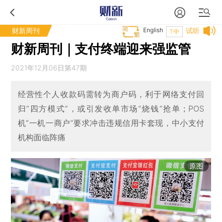
财新周刊
English
试听
T中
财新周刊｜支付终端迎来强监管
2021年12月06日第47期
经营性个人收款码需转为商户码，利于网络支付回
归“四方模式”，或引发收单市场“烧钱”抢单；POS
机“一机一商户”要求冲击违规信用卡套现，中小支付
机构面临阵痛
原图