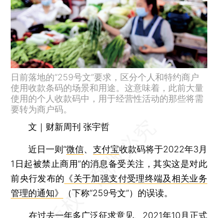
日前落地的“259号文”要求，区分个人和特约商户
使用收款条码的场景和用途。这意味着，此前大量
使用的个人收款码中，用于经营性活动的那些将需
要转为商户码。
文｜财新周刊 张宇哲
近日一则“
微信
、
支付宝
收款码将于2022年3月
1日起被禁止商用”的消息备受关注，其实这是对此
前央行发布的
《关于加强支付受理终端及相关业务
管理的通知》
（下称“259号文”）的误读。
在过去一年多广泛征求意见、2021年10月正式