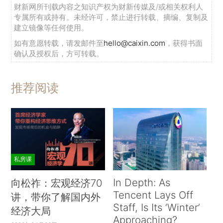
财新网所刊载内容之知识产权为财新传媒及/或相关权利人
专属所有或持有。未经许可，禁止进行转载、摘编、复制及
建立镜像等任何使用。
如有意愿转载，请发邮件至
hello@caixin.com
，获得书面
确认及授权后，方可转载。
推荐阅读
私房课
In Depth: As
向松祚：宏观经济70
Tencent Lays Off
讲，带你了解国内外
Staff, Is Its ‘Winter’
经济大局
Approaching?