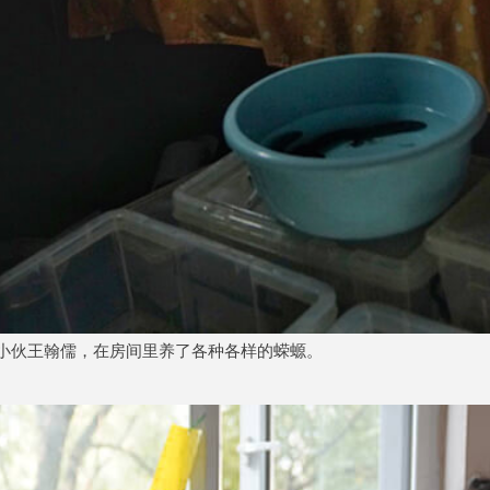
海小伙王翰儒，在房间里养了各种各样的蝾螈。