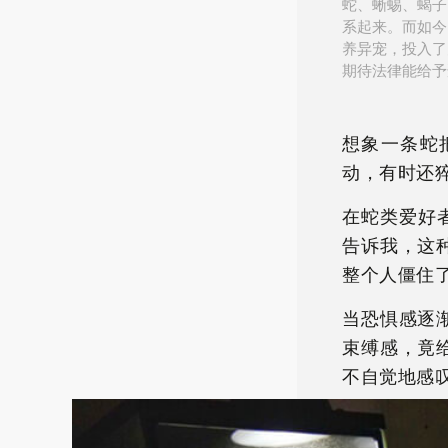
蛇、蜥蜴、蝎子
系起来。而如今
养异宠，投入了
期待法律能给予
想象一条蛇
动，有时还
在蛇类爱好
告诉我，这
整个人僵住
当恐惧感逐
束缚感，竟
不自觉地感