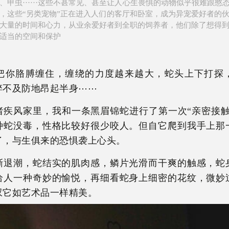
、甲虫······这些不甚常见、甚至让人心生畏惧的动物似乎很难跟憨态
，这些“另类宠物”正在进入人们的客厅和卧室，成为异宠爱好者的
大量的时间和心力，从业余爱好者到全职的饲养者，他们除了想得
适当的空间和保护
把你胳膊缠住，缠绕的力度越来越大，蛇头上下打探
猝不及防地昂起半身⋯⋯
者疾风家里，我和一条黑眉锦蛇进行了第一次“亲密接触
种蛇没毒，性格比较好很少咬人。但自它爬到我手上那
了，与生俱来的恐惧袭上心头。
渐退潮，蛇结实的肌肉感，鳞片光滑而干爽的触感，蛇
给人一种奇妙的愉悦，再细看蛇身上细密的花纹，微妙
叹它如艺术品一样精美。