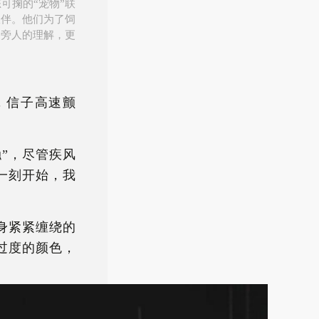
可掬的“宠物”联
伙伴。他们为了饲
到旁人的理解，更
，信子高速颤
”，尽管疾风
一刻开始，我
身紧紧缠绕的
过度的颜色，