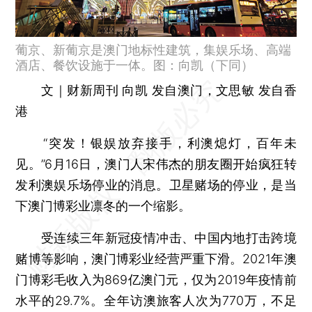
葡京、新葡京是澳门地标性建筑，集娱乐场、高端
酒店、餐饮设施于一体。图：向凯（下同）
文｜财新周刊 向凯 发自澳门，文思敏 发自香
港
“突发！银娱放弃接手，利澳熄灯，百年未
见。”6月16日，澳门人宋伟杰的朋友圈开始疯狂转
发利澳娱乐场停业的消息。卫星赌场的停业，是当
下澳门博彩业凛冬的一个缩影。
受连续三年新冠疫情冲击、中国内地打击跨境
赌博等影响，澳门博彩业经营严重下滑。2021年澳
门博彩毛收入为869亿澳门元，仅为2019年疫情前
水平的29.7%。全年访澳旅客人次为770万，不足