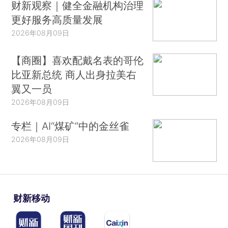
财新观察｜健全金融机构治理
更好服务高质量发展
2026年08月09日
【商圈】喜欢配戴名表的哥伦
比亚新总统 商人出身拉美右
翼又一员
2026年08月09日
专栏｜AI“煤矿”中的金丝雀
2026年08月09日
财新移动