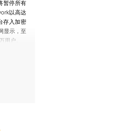
台将暂停所有
ork以高达
台存入加密
网显示，至
0万用户。
】