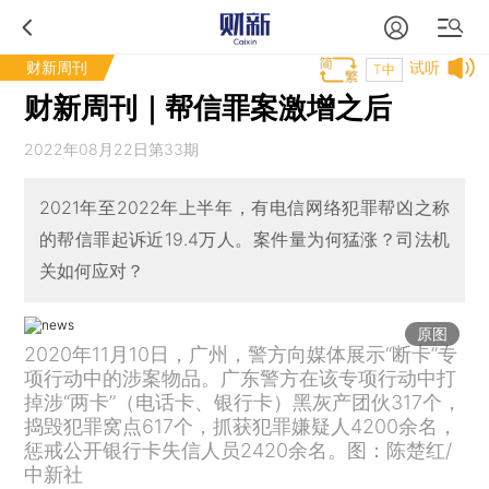
财新周刊
试听
T中
财新周刊｜帮信罪案激增之后
2022年08月22日第33期
2021年至2022年上半年，有电信网络犯罪帮凶之称
的帮信罪起诉近19.4万人。案件量为何猛涨？司法机
关如何应对？
原图
2020年11月10日，广州，警方向媒体展示“断卡”专
项行动中的涉案物品。广东警方在该专项行动中打
掉涉“两卡”（电话卡、银行卡）黑灰产团伙317个，
捣毁犯罪窝点617个，抓获犯罪嫌疑人4200余名，
惩戒公开银行卡失信人员2420余名。图：陈楚红/
中新社