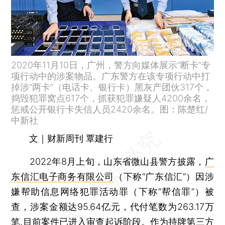
2020年11月10日，广州，警方向媒体展示“断卡”专
项行动中的涉案物品。广东警方在该专项行动中打
掉涉“两卡”（电话卡、银行卡）黑灰产团伙317个，
捣毁犯罪窝点617个，抓获犯罪嫌疑人4200余名，
惩戒公开银行卡失信人员2420余名。图：陈楚红/
中新社
文｜财新周刊 覃建行
2022年8月上旬，山东省微山县警方披露，
广
东信汇电子商务有限公司
（下称“广东信汇”）因涉
嫌帮助信息网络犯罪活动罪（下称“帮信罪”）被
查，涉案金额达95.64亿元，代付笔数为263.17万
笔,目前案件已进入审查起诉阶段。作为持牌第三方