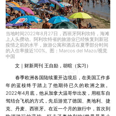
当地时间2022年8月27日，西班牙阿利坎特，海滩
上人头攒动。阿利坎特省的旅游业已经恢复到新冠
疫情之前的水平，旅游公寓和酒店在夏季部分时间
的入住率接近100%。图：Marcos del Mazo/视觉
中国
文｜财新周刊 王自励，胡暄（实习）
春季欧洲各国陆续重开边境后，在美国工作多
年的蓝桉终于踏上了他期待已久的欧洲之旅。
2022年4月底，他从加拿大温哥华出发，用租车自
驾结合飞机的方式，先后游览了德国、奥地利、捷
克、丹麦、西班牙。在近一个月的旅行中，首次到