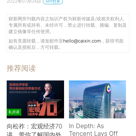
2022年07月04日
APP打开
财新网所刊载内容之知识产权为财新传媒及/或相关权利人
专属所有或持有。未经许可，禁止进行转载、摘编、复制及
建立镜像等任何使用。
如有意愿转载，请发邮件至
hello@caixin.com
，获得书面
确认及授权后，方可转载。
推荐阅读
私房课
In Depth: As
向松祚：宏观经济70
Tencent Lays Off
讲，带你了解国内外