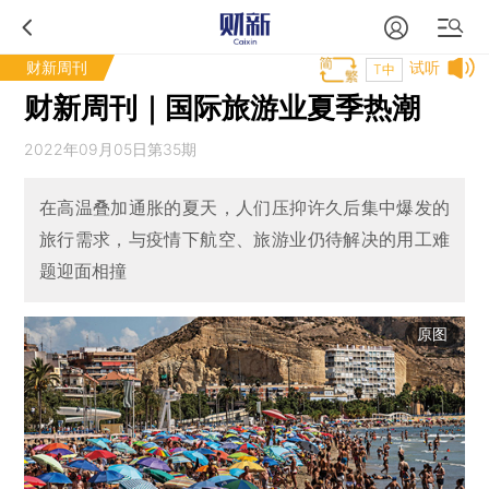
财新周刊
试听
T中
财新周刊｜国际旅游业夏季热潮
2022年09月05日第35期
在高温叠加通胀的夏天，人们压抑许久后集中爆发的
旅行需求，与疫情下航空、旅游业仍待解决的用工难
题迎面相撞
原图