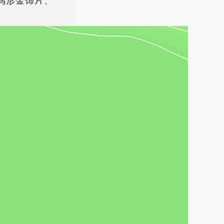
鸟形金饰片、