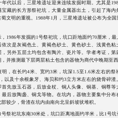
十年代以后，三星堆遗址迎来连续发掘时期。尤其是19
满宝藏的长方形祭祀坑，大量金属器出土，引起了海内
蜀文明的重视。1988年1月，三星堆遗址被公布为全
，1986年发掘的1号祭祀坑，坑口距地面约70厘米，
后依次是灰褐色土、黄褐色砂土、黄色砂土、浅黄色粘
层，另外五层土均包含有陶片、瓷片等。学者考证，第
期，并推测最下层两层粘土包含的器物为商代中晚期至
明，在长约4米、宽约3米，坑深1.5至1.6米左右的
器物，以及十余根象牙、海贝和约3立方米左右的烧骨碎渣
即首先放玉石器，后放金杖、铜人头像、铜基、铜尊等
，最后放陶盏、铜戈等物。在坑内，器物主要集中分布
北部较少，骨渣在坑内由南向北呈斜坡状堆积。
1号祭祀坑东南30米处，坑口距离地面约半米，比1号