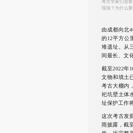
考古学家们需要
现场？为什么要
由成都向北
的12平方
堆遗址。从
间最长、文
截至2022
文物和填土
考古大棚内
祀坑壁土体
址保护工作
这次考古发
雨披露，截至