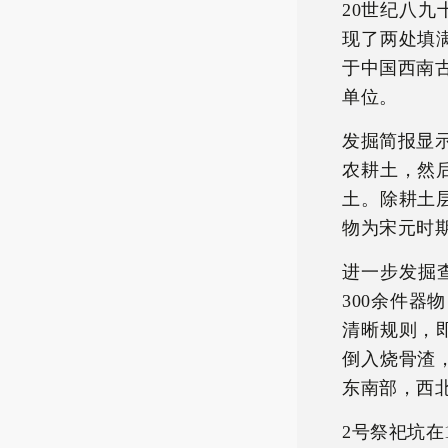
20世纪八九
现了两处填
于中国西南古
单位。
发掘简报显示
农耕土，然
土。除耕土
物为宋元时
进一步发掘查
300余件
清晰规则，
倒入烧骨渣
东南部，西
2号祭祀坑在