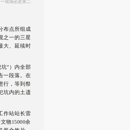
第一现场还是第二
分布点所组成
现之一的三星
最大、延续时
祀坑”）内全部
告一段落。在
进行，等到祭
祀坑内的土遗
工作站站长雷
物15000余