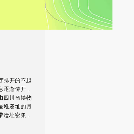
字排开的不起
息逐渐传开，
由四川省博物
星堆遗址的月
带遗址密集，