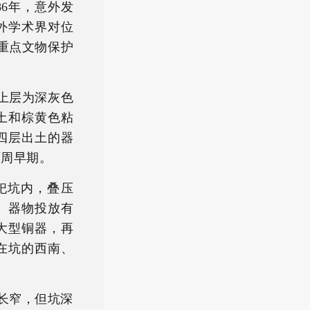
86年，意外发
外学术界对位
国重点文物保护
最上层为深灰色
土和棕黄色粘
四层出土的器
西周早期。
祭祀坑内，叠压
。器物投放有
大型铜器，再
在坑的西南、
坑长窄，但坑深