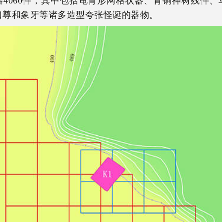
器4060件，其中包括龟背形网格状器、青铜神树残件、
口尊和象牙等诸多造型夸张怪诞的器物。