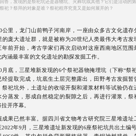
回答，发现的是祭祀坑还是器物坑、火葬坑或其他？它们是活动的
祭祀？祭拜的对象是谁？祭祀程序究竟又是如何展开的？
40公里，龙门山前鸭子河南岸，一座由众多古文化遗存
公里的庞大遗址群，就是被称为20世纪人类最伟大考古发
三年前开始，考古学家们再次启动对这座西南地区范围
化内涵最丰富的文化遗址的勘探发掘工作。
年10月底，三星堆新发现的6个祭祀器物掩埋坑（下称“祭
已经提取完成，坑底生土层完整露出，田野考古发掘暂
，祭祀坑外，土遗址的收缩开裂和灌浆材料等试验仍在
水分蒸发，形成自然稳定的裂隙之后，再进行灌浆，祭
将拉开序幕。
掘成果已然丰富。据四川省文物考古研究院三星堆遗址
2022年9月，三星堆遗址新发现的6座祭祀坑共出土编号文