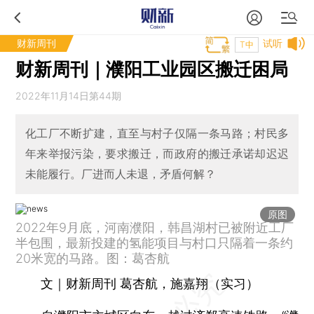
财新周刊
试听
T中
财新周刊｜濮阳工业园区搬迁困局
2022年11月14日第44期
化工厂不断扩建，直至与村子仅隔一条马路；村民多
年来举报污染，要求搬迁，而政府的搬迁承诺却迟迟
未能履行。厂进而人未退，矛盾何解？
原图
2022年9月底，河南濮阳，韩昌湖村已被附近工厂
半包围，最新投建的氢能项目与村口只隔着一条约
20米宽的马路。图：葛杏航
文｜财新周刊 葛杏航，施嘉翔（实习）