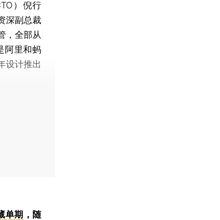
TO）倪行
资深副总裁
管，全部从
是阿里和蚂
0年设计推出
藏单期
，随