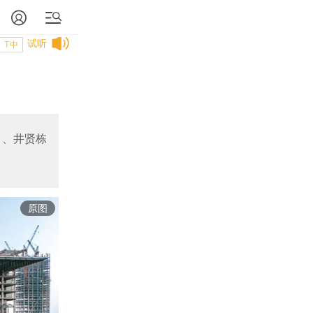
试听
T中
勇、井贤栋
原图