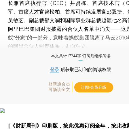
长兼首席执行官（CEO）井贤栋、首席技术官（C
军、首席人才官曾松柏、首席可持续发展官彭翼捷、
吴敏芝、副总裁邵文澜和国际事业群总裁赵颖七名高
阿里巴巴集团财报披露的合伙人名单中消失——这
蚁“分家”的一部分，意味着蚂蚁集团脱离了马云201
的阿里合伙人制度体系，走向独立。
本文共计17244字 订阅后继续阅读
登录
后获取已订阅的阅读权限
财新通会员
订阅/会员升级
可畅读全文
[《财新周刊》印刷版，
按此优惠订阅全年
，
按此收