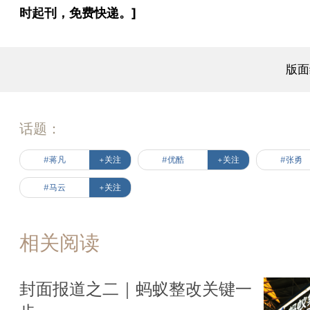
时起刊，免费快递。]
版面
话题：
#蒋凡
+关注
#优酷
+关注
#张勇
#马云
+关注
相关阅读
封面报道之二｜蚂蚁整改关键一