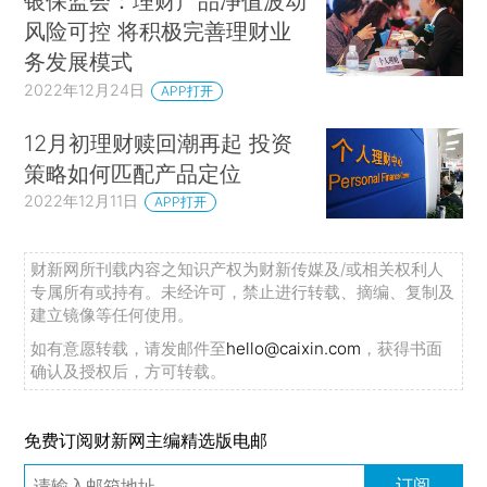
银保监会：理财产品净值波动
风险可控 将积极完善理财业
务发展模式
2022年12月24日
APP打开
12月初理财赎回潮再起 投资
策略如何匹配产品定位
2022年12月11日
APP打开
财新网所刊载内容之知识产权为财新传媒及/或相关权利人
专属所有或持有。未经许可，禁止进行转载、摘编、复制及
建立镜像等任何使用。
如有意愿转载，请发邮件至
hello@caixin.com
，获得书面
确认及授权后，方可转载。
免费订阅财新网主编精选版电邮
订阅