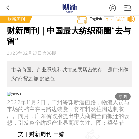
财新周刊
English
试听
T中
财新周刊｜中国最大纺织商圈“去与
留”
2023年02月27日第08期
市场商圈、产业系统和城市发展紧密依存，是广州作
为“商贸之都”的底色
原图
2022年11月2日，广州海珠新滘西路，物流人员与
市场的档主在马路边装货，将布料发往周边制衣
厂。同月，广东省政府提出中大商圈全面搬迁的设
想，引发整个纺织产业界高度关注。图：梁莹菲
文｜财新周刊 王婧