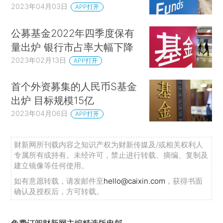
2023年04月03日
APP打开
公募基金2022年四季度保有
量出炉 银行市占率大幅下降
2023年02月13日
APP打开
首个外资募集的人民币S基金
出炉 目标规模15亿
2023年04月06日
APP打开
财新网所刊载内容之知识产权为财新传媒及/或相关权利人
专属所有或持有。未经许可，禁止进行转载、摘编、复制及
建立镜像等任何使用。
如有意愿转载，请发邮件至
hello@caixin.com
，获得书面
确认及授权后，方可转载。
免费订阅财新网主编精选版电邮