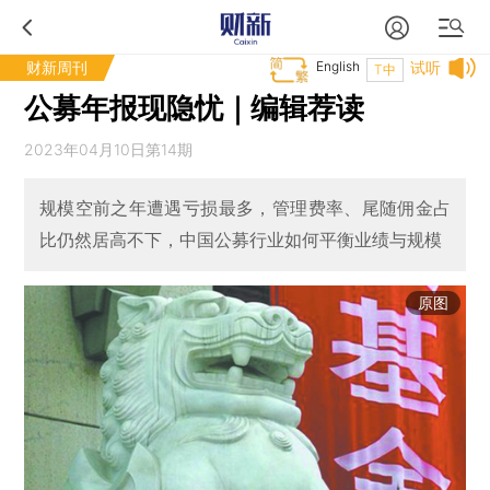
财新周刊
English
试听
T中
公募年报现隐忧｜编辑荐读
2023年04月10日第14期
规模空前之年遭遇亏损最多，管理费率、尾随佣金占
比仍然居高不下，中国公募行业如何平衡业绩与规模
原图