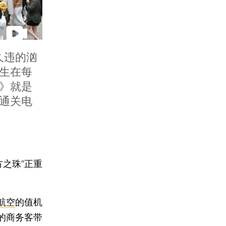
久违的汹
生在每
》就是
通关电
之珠”正重
航空
的值机
的商务客带