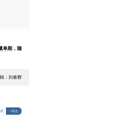
藏单期
，随
辑：刘春辉
政府
+关注