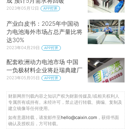
成 预计5月需求将回暖
2023年05月12日
APP打开
产业白皮书：2025年中国动
力电池海外市场占总产量比将
达30%
2023年04月29日
APP打开
配套欧洲动力电池市场 中国
一负极材料企业将赴瑞典建厂
2023年05月05日
APP打开
财新网所刊载内容之知识产权为财新传媒及/或相关权利人
专属所有或持有。未经许可，禁止进行转载、摘编、复制及
建立镜像等任何使用。
如有意愿转载，请发邮件至
hello@caixin.com
，获得书面
确认及授权后，方可转载。