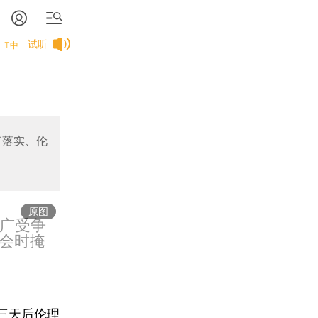
试听
T中
何落实、伦
原图
而广受争
会时掩
三天后伦理