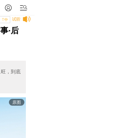
试听
T中
事·后
忠旺，到底
原图