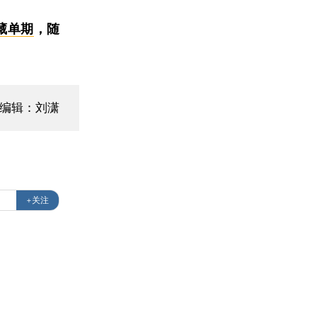
藏单期
，随
编辑：刘潇
+关注