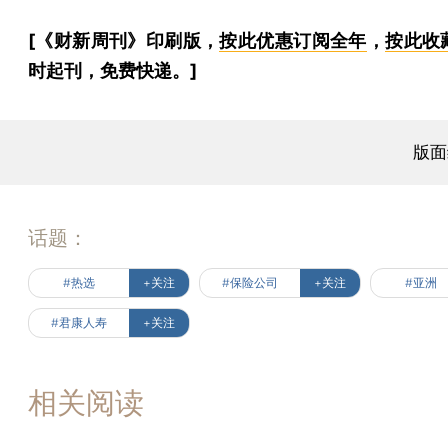
[《财新周刊》印刷版，
按此优惠订阅全年
，
按此收
时起刊，免费快递。]
版面
话题：
#热选
+关注
#保险公司
+关注
#亚洲
#君康人寿
+关注
相关阅读