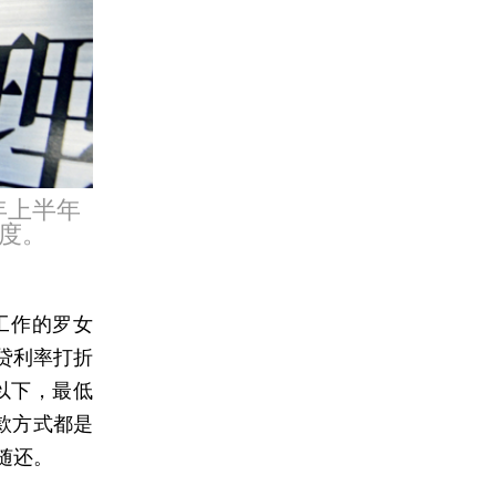
年上半年
度。
工作的罗女
贷利率打折
以下，最低
还款方式都是
随还。