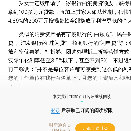
罗女士连续申请了三家银行的消费贷额度，获得
拿到100多万元贷款，再加上其家人如法炮制，很快
4.89%的200万元按揭贷款全部换成了利率更低的个
类似的消费贷产品有
宁波银行
的“白领通”、
民生
贷”、
浦发银行
的“浦闪贷”、
招商银行
的“闪电贷”等
放利率优惠券、打折券、团购办理折上折等营销方式
实际年化利率低至3.5%以下，甚至不到3%。不过银
再三强调：“并不是每位客户都可享受到这么低的利
您的工作单位在我行白名单上，且您的工资流水和缴
了。”
本文共计7839字 订阅后继续阅读
登录
后获取已订阅的阅读权限
财新通会员
订阅/会员升级
可畅读全文