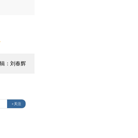
】
辑：刘春辉
+关注