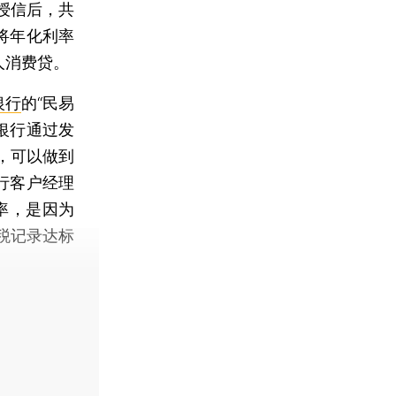
授信后，共
将年化利率
人消费贷。
银行
的“民易
；银行通过发
，可以做到
行客户经理
率，是因为
税记录达标