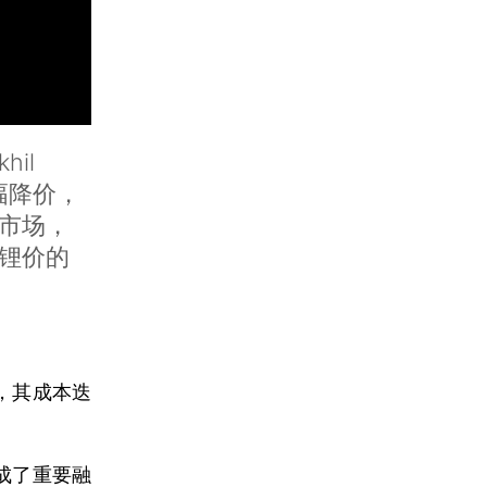
il
大幅降价，
市场，
锂价的
，其成本迭
成了重要融