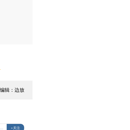
】
编辑：边放
#中央金融工作会议
+关注