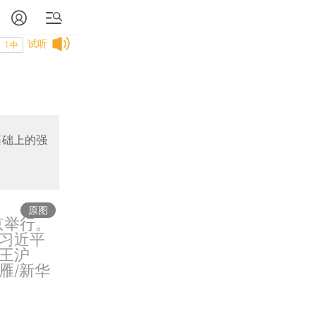
试听
T中
基础上的强
原图
京举行。
习近平
王沪
雁/新华