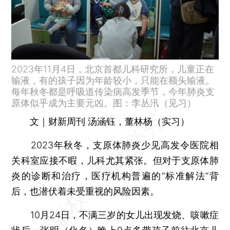
2023年11月4日，北京首都儿科研究所，儿童正在
输液，有的孩子因为年龄较小，只能在额头输液。
每年秋冬都是呼吸道传染病高发季节，今年肺炎支
原体似乎成为主要元凶。图：李丛汛（见习）
文｜财新周刊 汤涵钰，董林杨（实习）
2023年秋冬，支原体肺炎少见高发令医院相
关科室应接不暇，儿科尤其紧张。但对于支原体肺
炎的诊断和治疗，医疗机构普遍的“标准解法”背
后，也潜伏着未受重视的风险因素。
10月24日，不满三岁的女儿出现发烧、咳嗽症