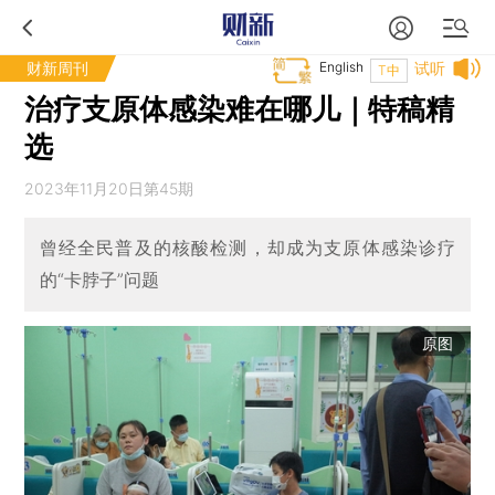
财新周刊
English
试听
T中
治疗支原体感染难在哪儿｜特稿精
选
2023年11月20日第45期
曾经全民普及的核酸检测，却成为支原体感染诊疗
的“卡脖子”问题
原图