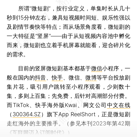
所谓“微短剧”，按行业定义，单集时长从几十
秒到15分钟左右，兼具短视频时间短、娱乐性强以
及剧情节奏快等特点；而从场景角度看，微短剧的
一大特征是“竖屏”——由于从短视频内容池中孵化
而来，微短剧也立着手机屏幕就能看，迎合碎片化
的需求。
目前的竖屏微短剧基本都基于
微信
小程序，一
般在国内的
抖音
、
快手
、微信、
微博
等平台投放剧
集片花，吸引用户跳转至小程序观看，少则数十
集，多则上百集；先免费，后针对高潮部分付费。
而TikTok、快手海外版Kwai、网文公司
中文在线
（
300364.SZ
）旗下App ReelShort，正是微短剧
走红海外的主要推手。（参见本刊2023年第42期
《
互联网迈入订阅时代
》）