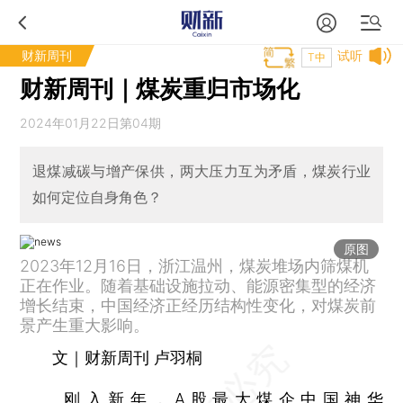
财新周刊
试听
T中
财新周刊｜煤炭重归市场化
2024年01月22日第04期
退煤减碳与增产保供，两大压力互为矛盾，煤炭行业
如何定位自身角色？
原图
2023年12月16日，浙江温州，煤炭堆场内筛煤机
正在作业。随着基础设施拉动、能源密集型的经济
增长结束，中国经济正经历结构性变化，对煤炭前
景产生重大影响。
文｜财新周刊 卢羽桐
刚入新年，
A股
最大煤企
中国神华