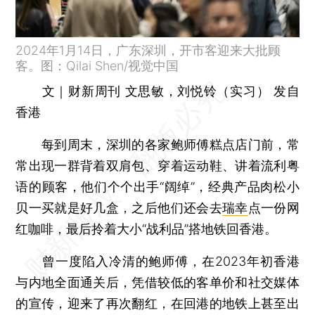
2024年1月14日，广东深圳，开市客迎来大批顾
客。图：Qilai Shen/视觉中国
文｜财新周刊 文思敏，刘悦铃（实习） 发自
香港
每到周末，深圳的各家鲍师傅糕点店门前，常
常出现一群背着双肩包、穿着运动鞋、讲着流利粤
语的顾客，他们个个出手“阔绰”，经典产品肉松小
贝一买就是好几盒，之后他们还会去
瑞幸
点一份网
红咖啡，最后拎着大小“战利品”搭地铁回香港。
曾一度陷入冷清的鲍师傅，在2023年初香港
与内地全面通关后，凭借较低的客单价和社交媒体
的宣传，迎来了再次翻红，在回港的地铁上甚至出