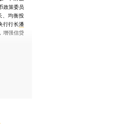
币政策委员
长、均衡投
，央行行长
潘
，增强信贷
】