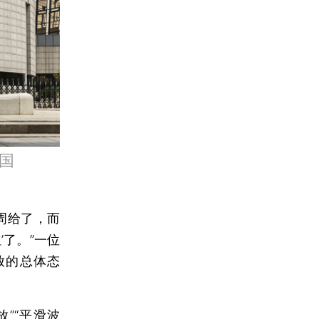
国
周给了，而
了。”一位
放的总体态
”“平滑波