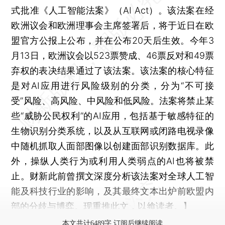
式批准《人工智能法案》（AI Act）。该法案在经
欧洲议会和欧洲理事会主席签署后，将于近日在欧
盟官方公报上公布，并在公布20天后生效。今年3
月13日，欧洲议会以523票赞成、46票反对和49票
弃权的表决结果通过了该法案。该法案的核心特征
是对AI应用进行风险级别的分类，分为“不可接
受”风险、高风险、中风险和低风险。法案将禁止某
些“威胁公民权利”的AI应用，包括基于敏感特征的
生物识别分类系统，以及从互联网或闭路电视录像
中随机抓取人面部图像以创建面部识别数据库。此
外，操纵人类行为或利用人类弱点的AI也将被禁
止。财新此前曾撰文深度分析该法案对全球人工智
能及科技行业的影响，及其最终文本出炉前欧盟内
部的分歧与博弈。现重推此文，以飨读者。】
本文共计6489字 订阅后继续阅读