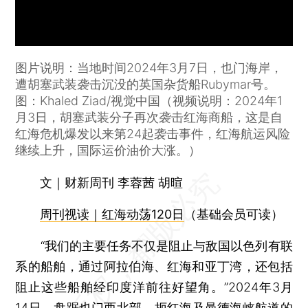
图片说明：当地时间2024年3月7日，也门海岸，
遭胡塞武装袭击沉没的英国杂货船Rubymar号。
图：Khaled Ziad/视觉中国（视频说明：2024年1
月3日，胡塞武装分子再次袭击红海商船，这是自
红海危机爆发以来第24起袭击事件，红海航运风险
继续上升，国际运价油价大涨。）
文｜财新周刊 李蓉茜 胡暄
周刊视读｜红海动荡120日
（基础会员可读）
“我们的主要任务不仅是阻止与敌国以色列有联
系的船舶，通过阿拉伯海、红海和亚丁湾，还包括
阻止这些船舶经印度洋前往好望角。”2024年3月
14日，盘踞也门西北部、扼红海及曼德海峡航道的