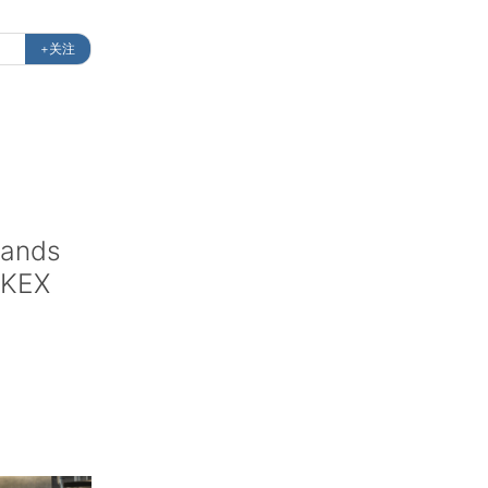
+关注
rands
HKEX