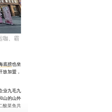
运咖、霸
海底捞
也坐
开放加盟，
企业九毛九
和山的山外
二酸菜鱼共