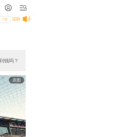
试听
T中
到钱吗？
原图