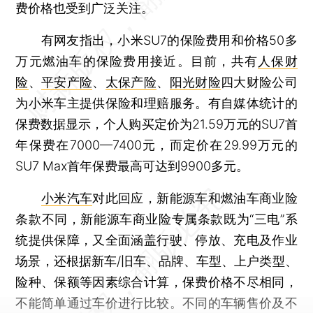
费价格也受到广泛关注。
有网友指出，小米SU7的保险费用和价格50多
万元燃油车的保险费用接近。目前，共有
人保财
险
、
平安产险
、
太保产险
、
阳光财险
四大财险公司
为小米车主提供保险和理赔服务。有自媒体统计的
保费数据显示，个人购买定价为21.59万元的SU7首
年保费在7000—7400元，而定价在29.99万元的
SU7 Max首年保费最高可达到9900多元。
小米汽车
对此回应，新能源车和燃油车商业险
条款不同，新能源车商业险专属条款既为“三电”系
统提供保障，又全面涵盖行驶、停放、充电及作业
场景，还根据新车/旧车、品牌、车型、上户类型、
险种、保额等因素综合计算，保费价格不尽相同，
不能简单通过车价进行比较。不同的车辆售价及不