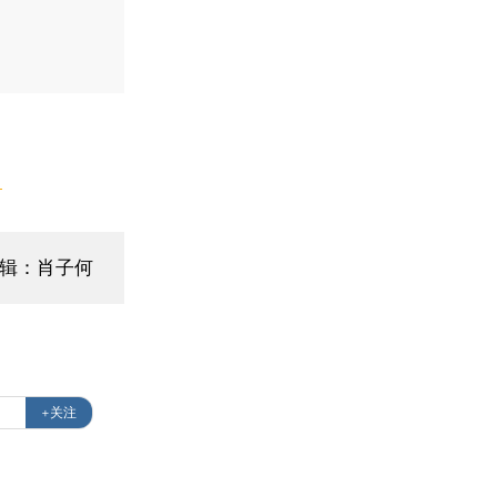
】
辑：肖子何
+关注