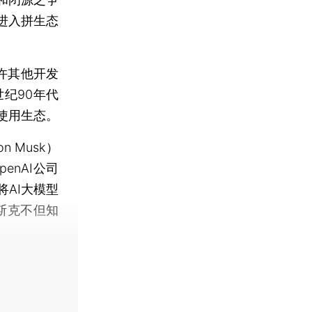
进入拼生态
许其他开发
纪90年代
使用生态。
 Musk）
enAI公司
AI大模型
斯克不但知