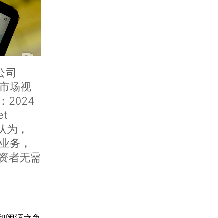
母公司
被市场视
2024
et
r认为，
新业务，
资者无需
和闭源之争